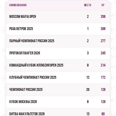
НАИМЕНОВАНИЕ
МЕСТО
XP
MOSCOW MAFIA OPEN
2
358
Роза Ветров 2025
1
308
ПАРНЫЙ ЧЕМПИОНАТ РОССИИ 2025
2
277
Протокол Пангея 2026
3
245
Командный Кубок ИллюZия OpeN 2025
9
214
Клубный Чемпионат России 2025
12
172
Чемпионат России 2025
20
128
Кубок Москвы 2026
8
128
Битва факультетов 2026
13
90