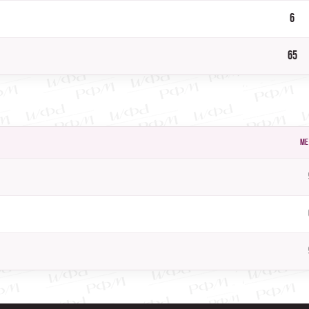
6
65
МЕ