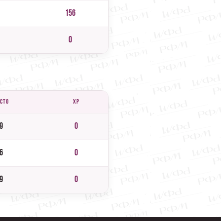
156
0
СТО
XP
9
0
6
0
9
0