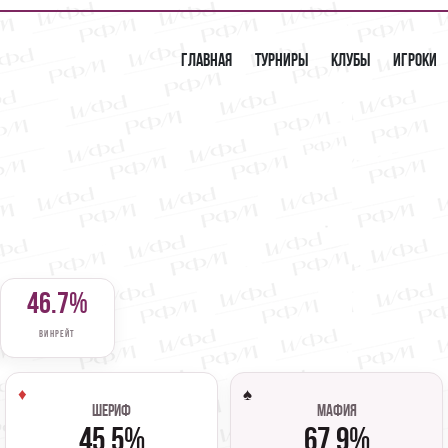
Главная
Турниры
Клубы
Игроки
46.7%
ВИНРЕЙТ
♦
♠
Шериф
Мафия
45.5%
67.9%