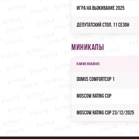
Игра на выживание 2025
Депутатский Стол. 11 Сезон
Миникапы
НАИМЕНОВАНИЕ
Domus ComfortCup 1
Moscow Rating Cup
Moscow Rating Cup 23/12/2025