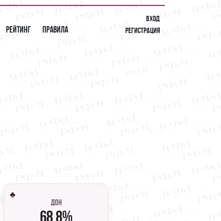
Вход
Рейтинг
Правила
Регистрация
♣
Дон
68.8%