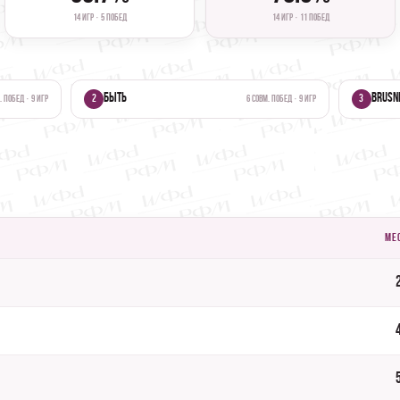
14 игр · 5 побед
14 игр · 11 побед
Быть
Brusn
2
3
. побед · 9 игр
6 совм. побед · 9 игр
МЕ