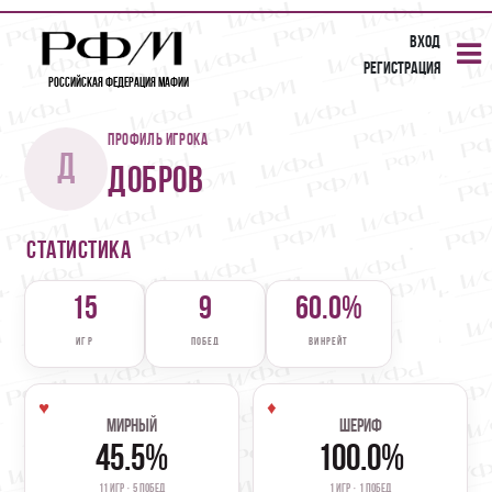
Вход
Регистрация
Российская Федерация Мафии
ПРОФИЛЬ ИГРОКА
Д
Добров
Статистика
15
9
60.0%
ИГР
ПОБЕД
ВИНРЕЙТ
♥
♦
Мирный
Шериф
45.5%
100.0%
11 игр · 5 побед
1 игр · 1 побед