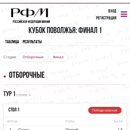
Вход
Регистрация
Российская Федерация Мафии
Кубок Поволжья: Финал 1
Таблица
Результаты
Стадии:
Отборочные
Финал
Отборочные
Тур 1
столов: 4
Стол 1
Победа красных
ИГРОК
РОЛЬ
БАЛЛ
1
Стася
Шериф
1.5