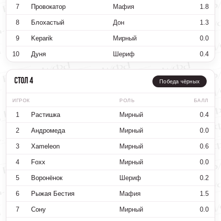
7
Провокатор
Мафия
1.8
8
Блохастый
Дон
1.3
9
Keparik
Мирный
0.0
10
Дуня
Шериф
0.4
Стол 4
Победа чёрных
ИГРОК
РОЛЬ
БАЛЛ
1
Растишка
Мирный
0.4
2
Андромеда
Мирный
0.0
3
Xameleon
Мирный
0.6
4
Foxx
Мирный
0.0
5
Воронёнок
Шериф
0.2
6
Рыжая Бестия
Мафия
1.5
7
Сону
Мирный
0.0