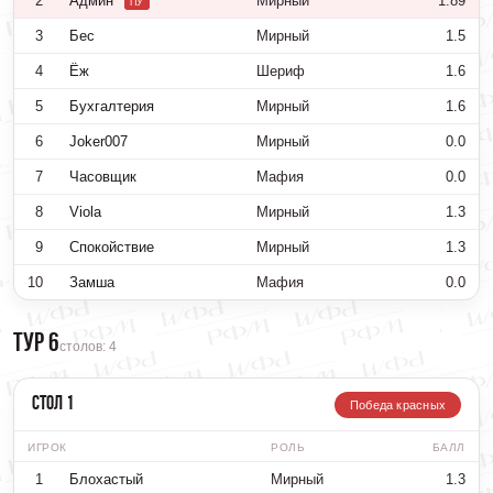
2
Админ
Мирный
1.89
ПУ
3
Бес
Мирный
1.5
4
Ёж
Шериф
1.6
5
Бухгалтерия
Мирный
1.6
6
Joker007
Мирный
0.0
7
Часовщик
Мафия
0.0
8
Viola
Мирный
1.3
9
Спокойствие
Мирный
1.3
10
Замша
Мафия
0.0
Тур 6
столов: 4
Стол 1
Победа красных
ИГРОК
РОЛЬ
БАЛЛ
1
Блохастый
Мирный
1.3