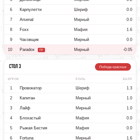
6
Карпулетти
Шериф
0.0
7
Arsenal
Мирный
0.0
8
Foxx
Мафия
1.6
9
Часовщик
Мирный
0.0
10
Paradox
Мирный
-0.05
ПУ
Стол 3
Победа красных
ИГРОК
РОЛЬ
БАЛЛ
1
Провокатор
Шериф
1.3
2
Капитан
Мирный
1.0
3
Лайф
Мирный
1.0
4
Блохастый
Мафия
0.0
5
Рыжая Бестия
Мафия
0.0
6
Fortuna
Мирный
1.6