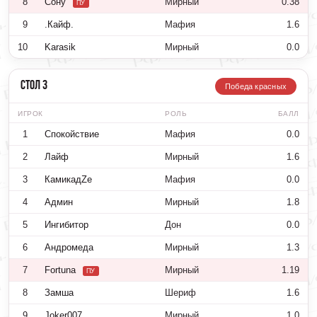
8
Сону
Мирный
0.38
ПУ
9
.Кайф.
Мафия
1.6
10
Karasik
Мирный
0.0
Стол 3
Победа красных
ИГРОК
РОЛЬ
БАЛЛ
1
Спокойствие
Мафия
0.0
2
Лайф
Мирный
1.6
3
КамикадZе
Мафия
0.0
4
Админ
Мирный
1.8
5
Ингибитор
Дон
0.0
6
Андромеда
Мирный
1.3
7
Fortuna
Мирный
1.19
ПУ
8
Замша
Шериф
1.6
9
Joker007
Мирный
1.0