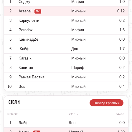
1
Соджу
Мафия
1.0
2
Arsenal
Мирный
0.12
ПУ
3
Карпулетти
Мирный
0.2
4
Paradox
Мафия
1.6
5
КамикадZе
Мирный
0.0
6
.Кайф.
Дон
1.7
7
Karasik
Мирный
0.0
8
Капитан
Шериф
0.2
9
Рыжая Бестия
Мирный
0.2
10
Bes
Мирный
0.4
Стол 4
Победа красных
ИГРОК
РОЛЬ
БАЛЛ
1
Лайф
Дон
0.0