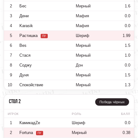
2
Бес
Мирный
1.6
3
Дени
Мафия
0.0
4
Karasik
Мафия
0.0
5
Растишка
Шериф
1.99
ПУ
6
Bes
Мирный
1.5
7
Стася
Мирный
1.0
8
Соджу
Дон
0.0
9
Дуня
Мирный
1.5
10
Спокойствие
Мирный
1.3
Стол 2
Победа чёрных
ИГРОК
РОЛЬ
БАЛЛ
1
КамикадZе
Шериф
0.0
2
Fortuna
Мирный
0.38
ПУ