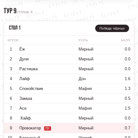
Тур 9
столов: 4
Стол 1
Победа чёрных
ИГРОК
РОЛЬ
БАЛЛ
1
Ёж
Мирный
0.0
2
Дуня
Мирный
0.0
3
Растишка
Мирный
0.0
4
Лайф
Дон
1.6
5
Спокойствие
Мафия
1.3
6
Замша
Мирный
0.5
7
Ace
Мафия
1.5
8
.Кайф.
Мирный
0.0
9
Провокатор
Мирный
0.7
ПУ
10
Блохастый
Шериф
0.0