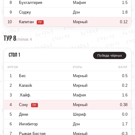
8
Бухгалтерия
Мафия
1.5
9
Соджу
Дон
1.8
10
Капитан
Мирный
0.12
ПУ
Тур 8
столов: 4
Стол 1
Победа чёрных
ИГРОК
РОЛЬ
БАЛЛ
1
Бес
Мирный
0.5
2
Karasik
Мирный
0.2
3
.Кайф.
Мафия
1.6
4
Сону
Мирный
0.38
ПУ
5
Дени
Шериф
0.0
6
Ингибитор
Дон
1.7
7
Рыжая Бестия
Мирный
-0.3