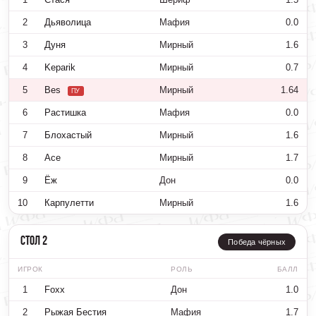
2
Дьяволица
Мафия
0.0
3
Дуня
Мирный
1.6
4
Keparik
Мирный
0.7
5
Bes
Мирный
1.64
ПУ
6
Растишка
Мафия
0.0
7
Блохастый
Мирный
1.6
8
Ace
Мирный
1.7
9
Ёж
Дон
0.0
10
Карпулетти
Мирный
1.6
Стол 2
Победа чёрных
ИГРОК
РОЛЬ
БАЛЛ
1
Foxx
Дон
1.0
2
Рыжая Бестия
Мафия
1.7