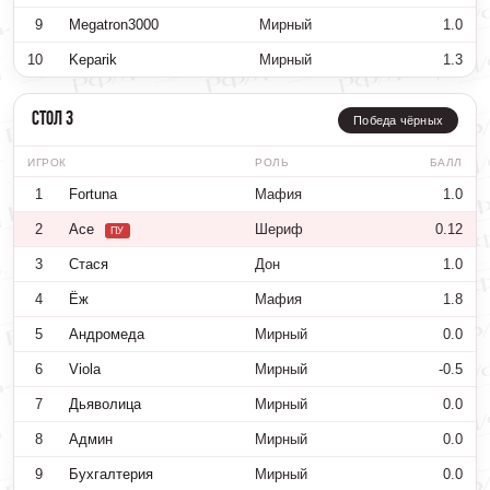
9
Megatron3000
Мирный
1.0
10
Keparik
Мирный
1.3
Стол 3
Победа чёрных
ИГРОК
РОЛЬ
БАЛЛ
1
Fortuna
Мафия
1.0
2
Ace
Шериф
0.12
ПУ
3
Стася
Дон
1.0
4
Ёж
Мафия
1.8
5
Андромеда
Мирный
0.0
6
Viola
Мирный
-0.5
7
Дьяволица
Мирный
0.0
8
Админ
Мирный
0.0
9
Бухгалтерия
Мирный
0.0