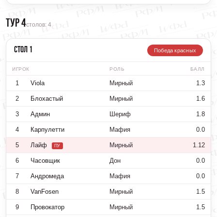
Тур 4
столов: 4
Стол 1
Победа красных
ИГРОК
РОЛЬ
БАЛЛ
1
Viola
Мирный
1.3
2
Блохастый
Мирный
1.6
3
Админ
Шериф
1.8
4
Карпулетти
Мафия
0.0
5
Лайф
Мирный
1.12
ПУ
6
Часовщик
Дон
0.0
7
Андромеда
Мафия
0.0
8
VanFosen
Мирный
1.5
9
Провокатор
Мирный
1.5