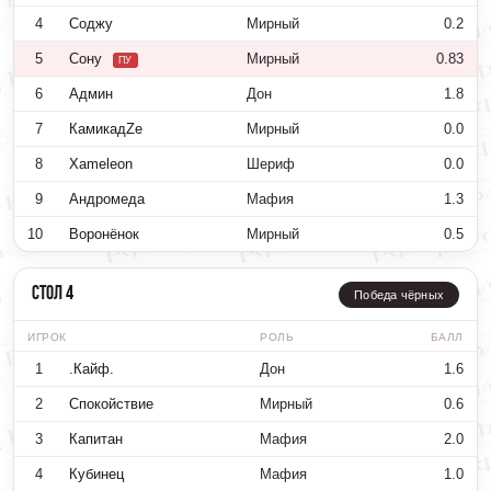
4
Соджу
Мирный
0.2
5
Сону
Мирный
0.83
ПУ
6
Админ
Дон
1.8
7
КамикадZе
Мирный
0.0
8
Xameleon
Шериф
0.0
9
Андромеда
Мафия
1.3
10
Воронёнок
Мирный
0.5
Стол 4
Победа чёрных
ИГРОК
РОЛЬ
БАЛЛ
1
.Кайф.
Дон
1.6
2
Спокойствие
Мирный
0.6
3
Капитан
Мафия
2.0
4
Кубинец
Мафия
1.0