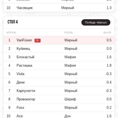
10
Часовщик
Мирный
1.3
Стол 4
Победа чёрных
ИГРОК
РОЛЬ
БАЛЛ
1
VanFosen
Мирный
0.5
ПУ
2
Кубинец
Мирный
0.0
3
Блохастый
Мафия
1.6
4
Растишка
Мафия
1.8
5
Viola
Мирный
-0.3
6
Дени
Мирный
0.4
7
Карпулетти
Мирный
-0.3
8
Провокатор
Шериф
0.0
9
Foxx
Мирный
0.2
10
Ace
Дон
1.6