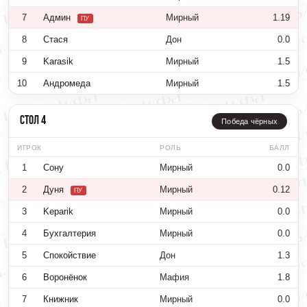
7
Админ
Мирный
1.19
ПУ
8
Стася
Дон
0.0
9
Karasik
Мирный
1.5
10
Андромеда
Мирный
1.5
Стол 4
Победа чёрных
ИГРОК
РОЛЬ
БАЛЛ
1
Сону
Мирный
0.0
2
Дуня
Мирный
0.12
ПУ
3
Keparik
Мирный
0.0
4
Бухгалтерия
Мирный
0.0
5
Спокойствие
Дон
1.3
6
Воронёнок
Мафия
1.8
7
Книжник
Мирный
0.0