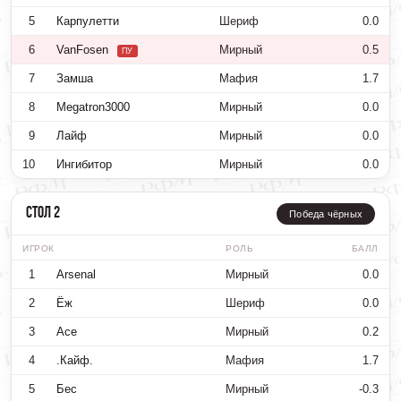
5
Карпулетти
Шериф
0.0
6
VanFosen
Мирный
0.5
ПУ
7
Замша
Мафия
1.7
8
Megatron3000
Мирный
0.0
9
Лайф
Мирный
0.0
10
Ингибитор
Мирный
0.0
Стол 2
Победа чёрных
ИГРОК
РОЛЬ
БАЛЛ
1
Arsenal
Мирный
0.0
2
Ёж
Шериф
0.0
3
Ace
Мирный
0.2
4
.Кайф.
Мафия
1.7
5
Бес
Мирный
-0.3