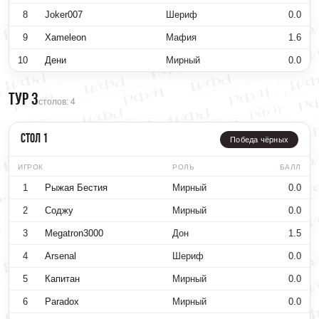
8
Joker007
Шериф
0.0
9
Xameleon
Мафия
1.6
10
Дени
Мирный
0.0
Тур 3
столов: 4
Стол 1
Победа чёрных
ИГРОК
РОЛЬ
БАЛЛ
1
Рыжая Бестия
Мирный
0.0
2
Соджу
Мирный
0.0
3
Megatron3000
Дон
1.5
4
Arsenal
Шериф
0.0
5
Капитан
Мирный
0.0
6
Paradox
Мирный
0.0