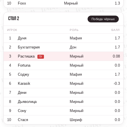
10
Foxx
Мирный
1.3
Стол 2
Победа чёрных
ИГРОК
РОЛЬ
БАЛЛ
1
Дуня
Мафия
1.7
2
Бухгалтерия
Дон
1.7
3
Растишка
Мирный
0.08
ПУ
4
Fortuna
Мирный
0.0
5
Соджу
Мафия
1.7
6
Karasik
Мирный
-0.3
7
Дени
Мирный
0.0
8
Дьяволица
Мирный
0.0
9
Сону
Мирный
0.0
10
Стася
Шериф
0.0