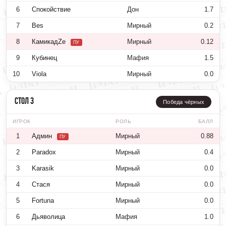
6
Спокойствие
Дон
1.7
7
Bes
Мирный
0.2
8
КамикадZе
Мирный
0.12
ПУ
9
Кубинец
Мафия
1.5
10
Viola
Мирный
0.0
Стол 3
Победа чёрных
ИГРОК
РОЛЬ
БАЛЛ
1
Админ
Мирный
0.88
ПУ
2
Paradox
Мирный
0.4
3
Karasik
Мирный
0.0
4
Стася
Мирный
0.0
5
Fortuna
Мирный
0.0
6
Дьяволица
Мафия
1.0