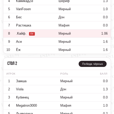
4
КамикадZе
Шериф
1.3
5
VanFosen
Мирный
1.0
6
Бес
Дон
0.0
7
Растишка
Мафия
0.0
8
.Кайф.
Мирный
1.06
ПУ
9
Ace
Мирный
1.6
10
Ёж
Мирный
1.6
Стол 2
Победа чёрных
ИГРОК
РОЛЬ
БАЛЛ
1
Замша
Мирный
0.0
2
Viola
Дон
1.3
3
Кубинец
Мирный
0.0
4
Megatron3000
Мафия
1.0
5
Дьяволица
Мирный
0.2