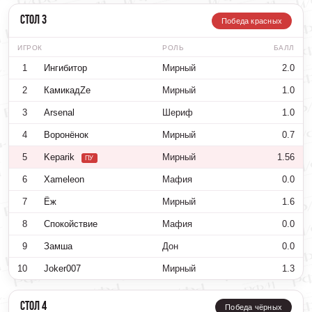
Стол 3
Победа красных
ИГРОК
РОЛЬ
БАЛЛ
1
Ингибитор
Мирный
2.0
2
КамикадZе
Мирный
1.0
3
Arsenal
Шериф
1.0
4
Воронёнок
Мирный
0.7
5
Keparik
Мирный
1.56
ПУ
6
Xameleon
Мафия
0.0
7
Ёж
Мирный
1.6
8
Спокойствие
Мафия
0.0
9
Замша
Дон
0.0
10
Joker007
Мирный
1.3
Стол 4
Победа чёрных