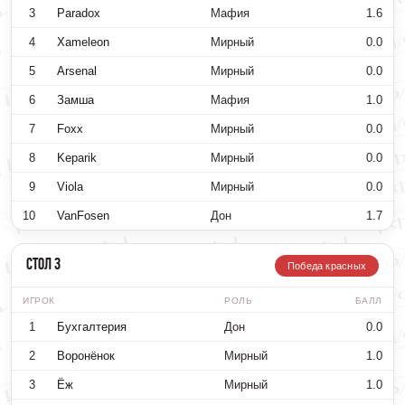
3
Paradox
Мафия
1.6
4
Xameleon
Мирный
0.0
5
Arsenal
Мирный
0.0
6
Замша
Мафия
1.0
7
Foxx
Мирный
0.0
8
Keparik
Мирный
0.0
9
Viola
Мирный
0.0
10
VanFosen
Дон
1.7
Стол 3
Победа красных
ИГРОК
РОЛЬ
БАЛЛ
1
Бухгалтерия
Дон
0.0
2
Воронёнок
Мирный
1.0
3
Ёж
Мирный
1.0