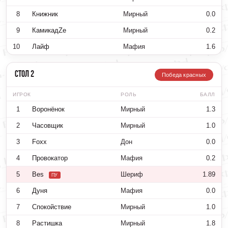
8
Книжник
Мирный
0.0
9
КамикадZе
Мирный
0.2
10
Лайф
Мафия
1.6
Стол 2
Победа красных
ИГРОК
РОЛЬ
БАЛЛ
1
Воронёнок
Мирный
1.3
2
Часовщик
Мирный
1.0
3
Foxx
Дон
0.0
4
Провокатор
Мафия
0.2
5
Bes
Шериф
1.89
ПУ
6
Дуня
Мафия
0.0
7
Спокойствие
Мирный
1.0
8
Растишка
Мирный
1.8