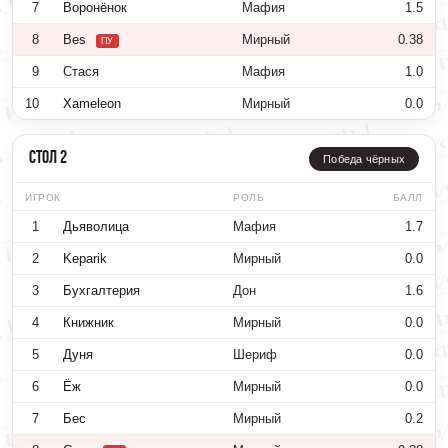
7
Воронёнок
Мафия
1.5
8
Bes
Мирный
0.38
ПУ
9
Стася
Мафия
1.0
10
Xameleon
Мирный
0.0
Стол 2
Победа чёрных
ИГРОК
РОЛЬ
БАЛЛ
1
Дьяволица
Мафия
1.7
2
Keparik
Мирный
0.0
3
Бухгалтерия
Дон
1.6
4
Книжник
Мирный
0.0
5
Дуня
Шериф
0.0
6
Ёж
Мирный
0.0
7
Бес
Мирный
0.2