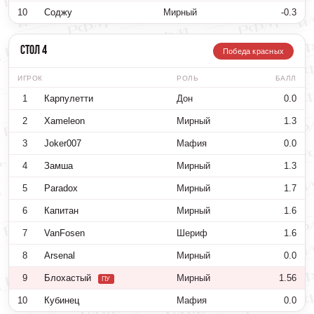
10
Соджу
Мирный
-0.3
Стол 4
Победа красных
ИГРОК
РОЛЬ
БАЛЛ
1
Карпулетти
Дон
0.0
2
Xameleon
Мирный
1.3
3
Joker007
Мафия
0.0
4
Замша
Мирный
1.3
5
Paradox
Мирный
1.7
6
Капитан
Мирный
1.6
7
VanFosen
Шериф
1.6
8
Arsenal
Мирный
0.0
9
Блохастый
Мирный
1.56
ПУ
10
Кубинец
Мафия
0.0