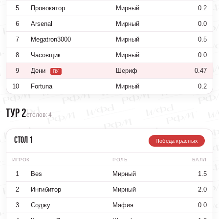
5
Провокатор
Мирный
0.2
6
Arsenal
Мирный
0.0
7
Megatron3000
Мирный
0.5
8
Часовщик
Мирный
0.0
9
Дени
Шериф
0.47
ПУ
10
Fortuna
Мирный
0.2
Тур 2
столов: 4
Стол 1
Победа красных
ИГРОК
РОЛЬ
БАЛЛ
1
Bes
Мирный
1.5
2
Ингибитор
Мирный
2.0
3
Соджу
Мафия
0.0