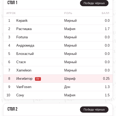
Стол 1
Победа чёрных
ИГРОК
РОЛЬ
БАЛЛ
1
Keparik
Мирный
0.0
2
Растишка
Мафия
1.7
3
Fortuna
Мирный
0.0
4
Андромеда
Мирный
0.0
5
Блохастый
Мирный
0.0
6
Стася
Мирный
0.0
7
Xameleon
Мирный
0.0
8
Ингибитор
Шериф
0.25
ПУ
9
VanFosen
Дон
1.3
10
Сону
Мафия
1.5
Стол 2
Победа чёрных