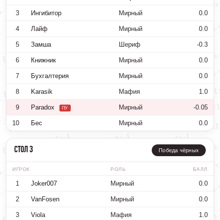
3
Ингибитор
Мирный
0.0
4
Лайф
Мирный
0.0
5
Замша
Шериф
-0.3
6
Книжник
Мирный
0.0
7
Бухгалтерия
Мирный
0.0
8
Karasik
Мафия
1.0
9
Paradox
Мирный
-0.05
ПУ
10
Бес
Мирный
0.0
Стол 3
Победа чёрных
ИГРОК
РОЛЬ
БАЛЛ
1
Joker007
Мирный
0.0
2
VanFosen
Мирный
0.0
3
Viola
Мафия
1.0