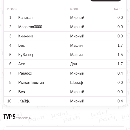
ИГРОК
РОЛЬ
БАЛЛ
1
Капитан
Мирный
0.0
2
Megatron3000
Мирный
0.0
3
Книжник
Мирный
0.0
4
Бес
Мафия
1.7
5
Кубинец
Мафия
1.5
6
Ace
Дон
1.7
7
Paradox
Мирный
0.4
8
Рыжая Бестия
Шериф
0.0
9
Bes
Мирный
0.0
10
.Кайф.
Мирный
0.4
Тур 5
столов: 4