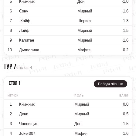
5
Книжник
Дон
-1.0
6
Сону
Мирный
1.6
7
.Кайф.
Шериф
1.3
8
Лайф
Мирный
1.5
9
Капитан
Мирный
1.6
10
Дьяволица
Мафия
0.2
Тур 7
столов: 4
Стол 1
Победа чёрных
ИГРОК
РОЛЬ
БАЛЛ
1
Книжник
Мирный
0.0
2
Дени
Мирный
0.5
3
Часовщик
Дон
1.5
4
Joker007
Мафия
1.6