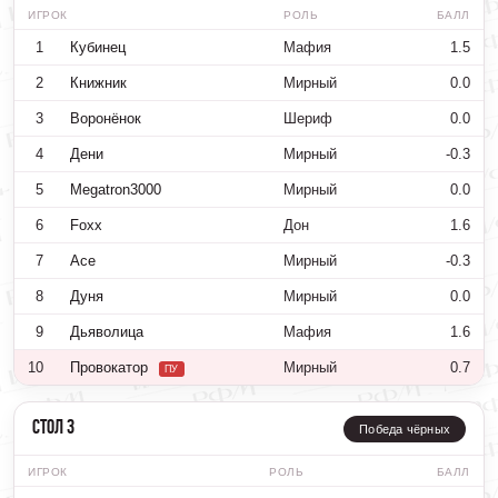
ИГРОК
РОЛЬ
БАЛЛ
1
Кубинец
Мафия
1.5
2
Книжник
Мирный
0.0
3
Воронёнок
Шериф
0.0
4
Дени
Мирный
-0.3
5
Megatron3000
Мирный
0.0
6
Foxx
Дон
1.6
7
Ace
Мирный
-0.3
8
Дуня
Мирный
0.0
9
Дьяволица
Мафия
1.6
10
Провокатор
Мирный
0.7
ПУ
Стол 3
Победа чёрных
ИГРОК
РОЛЬ
БАЛЛ