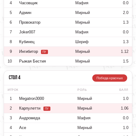
4
Часовщик
Мафия
0.0
5
Админ
Мирный
2.0
6
Провокатор
Мирный
1.3
7
Joker007
Мафия
0.0
8
Кубинец
Шериф
1.3
9
Ингибитор
Мирный
1.12
ПУ
10
Рыжая Бестия
Мирный
1.5
Стол 4
Победа красных
ИГРОК
РОЛЬ
БАЛЛ
1
Megatron3000
Мирный
1.0
2
Карпулетти
Мирный
1.06
ПУ
3
Андромеда
Мафия
0.0
4
Ace
Мирный
1.0