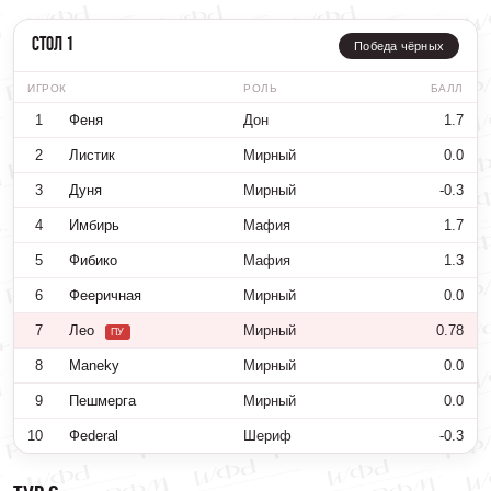
Стол 1
Победа чёрных
ИГРОК
РОЛЬ
БАЛЛ
1
Феня
Дон
1.7
2
Листик
Мирный
0.0
3
Дуня
Мирный
-0.3
4
Имбирь
Мафия
1.7
5
Фибико
Мафия
1.3
6
Фееричная
Мирный
0.0
7
Лео
Мирный
0.78
ПУ
8
Maneky
Мирный
0.0
9
Пешмерга
Мирный
0.0
10
Фederal
Шериф
-0.3