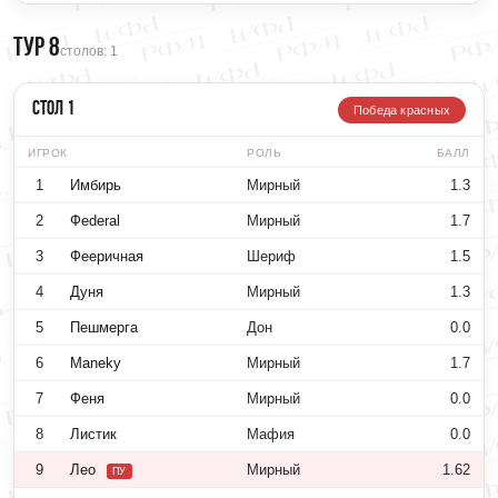
Тур 8
столов: 1
Стол 1
Победа красных
ИГРОК
РОЛЬ
БАЛЛ
1
Имбирь
Мирный
1.3
2
Фederal
Мирный
1.7
3
Фееричная
Шериф
1.5
4
Дуня
Мирный
1.3
5
Пешмерга
Дон
0.0
6
Maneky
Мирный
1.7
7
Феня
Мирный
0.0
8
Листик
Мафия
0.0
9
Лео
Мирный
1.62
ПУ