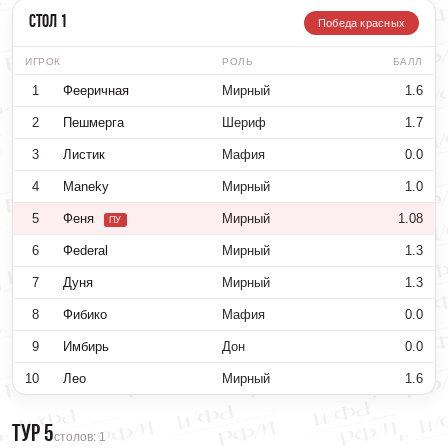
Стол 1
Победа красных
ИГРОК
РОЛЬ
БАЛЛ
1
Фееричная
Мирный
1.6
2
Пешмерга
Шериф
1.7
3
Листик
Мафия
0.0
4
Maneky
Мирный
1.0
5
Феня
Мирный
1.08
ПУ
6
Фederal
Мирный
1.3
7
Дуня
Мирный
1.3
8
Фибико
Мафия
0.0
9
Имбирь
Дон
0.0
10
Лео
Мирный
1.6
Тур 5
столов: 1