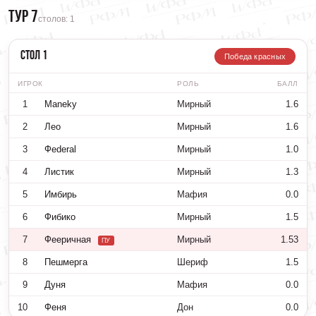
Тур 7
столов: 1
Стол 1
Победа красных
ИГРОК
РОЛЬ
БАЛЛ
1
Maneky
Мирный
1.6
2
Лео
Мирный
1.6
3
Фederal
Мирный
1.0
4
Листик
Мирный
1.3
5
Имбирь
Мафия
0.0
6
Фибико
Мирный
1.5
7
Фееричная
Мирный
1.53
ПУ
8
Пешмерга
Шериф
1.5
9
Дуня
Мафия
0.0
10
Феня
Дон
0.0