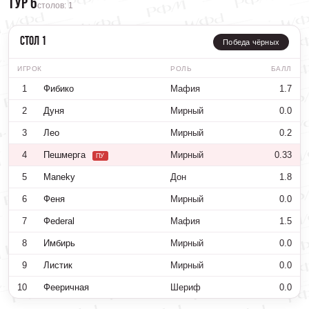
Тур 6
столов: 1
Стол 1
Победа чёрных
ИГРОК
РОЛЬ
БАЛЛ
1
Фибико
Мафия
1.7
2
Дуня
Мирный
0.0
3
Лео
Мирный
0.2
4
Пешмерга
Мирный
0.33
ПУ
5
Maneky
Дон
1.8
6
Феня
Мирный
0.0
7
Фederal
Мафия
1.5
8
Имбирь
Мирный
0.0
9
Листик
Мирный
0.0
10
Фееричная
Шериф
0.0