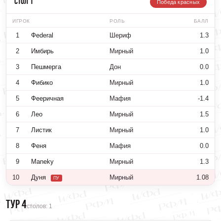
Стол 1
Победа красных
ИГРОК
РОЛЬ
БАЛЛ
1
Фederal
Шериф
1.3
2
Имбирь
Мирный
1.0
3
Пешмерга
Дон
0.0
4
Фибико
Мирный
1.0
5
Фееричная
Мафия
-1.4
6
Лео
Мирный
1.5
7
Листик
Мирный
1.0
8
Феня
Мафия
0.0
9
Maneky
Мирный
1.3
10
Дуня
Мирный
1.08
ПУ
Тур 4
столов: 1