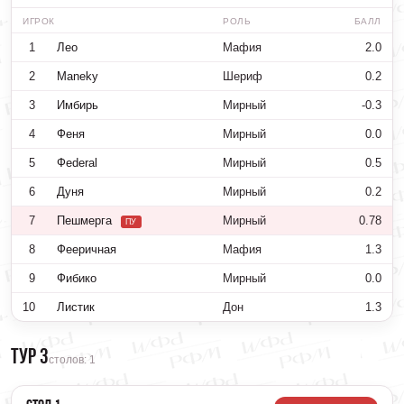
ИГРОК
РОЛЬ
БАЛЛ
1
Лео
Мафия
2.0
2
Maneky
Шериф
0.2
3
Имбирь
Мирный
-0.3
4
Феня
Мирный
0.0
5
Фederal
Мирный
0.5
6
Дуня
Мирный
0.2
7
Пешмерга
Мирный
0.78
ПУ
8
Фееричная
Мафия
1.3
9
Фибико
Мирный
0.0
10
Листик
Дон
1.3
Тур 3
столов: 1