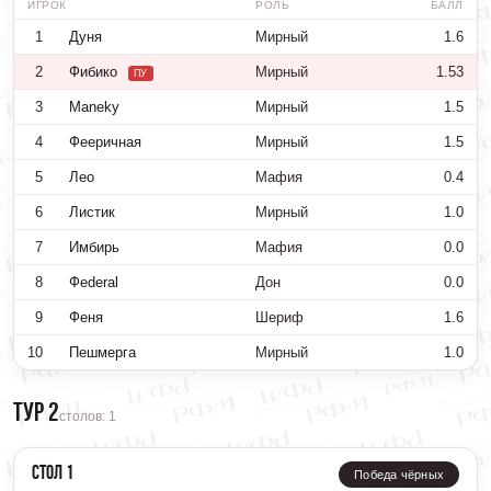
ИГРОК
РОЛЬ
БАЛЛ
1
Дуня
Мирный
1.6
2
Фибико
Мирный
1.53
ПУ
3
Maneky
Мирный
1.5
4
Фееричная
Мирный
1.5
5
Лео
Мафия
0.4
6
Листик
Мирный
1.0
7
Имбирь
Мафия
0.0
8
Фederal
Дон
0.0
9
Феня
Шериф
1.6
10
Пешмерга
Мирный
1.0
Тур 2
столов: 1
Стол 1
Победа чёрных