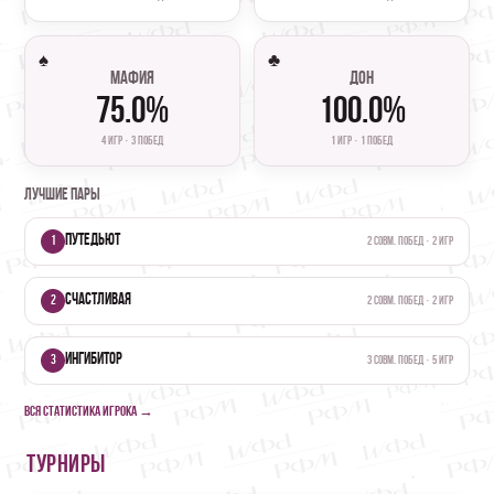
♠
♣
Мафия
Дон
75.0%
100.0%
4 игр · 3 побед
1 игр · 1 побед
Лучшие пары
Путедьют
1
2 совм. побед · 2 игр
Счастливая
2
2 совм. побед · 2 игр
Ингибитор
3
3 совм. побед · 5 игр
Вся статистика игрока →
Турниры